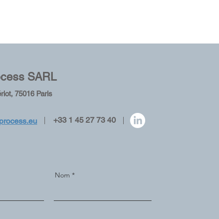
ocess
SARL
riot, 75016 Paris
+33 1 45 27 73 40
process.eu
Nom