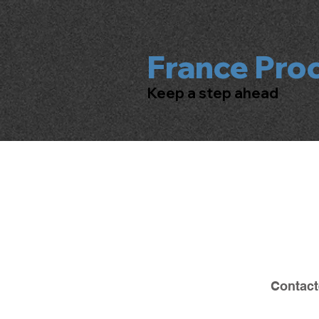
France Pro
Keep a step ahead
Contact